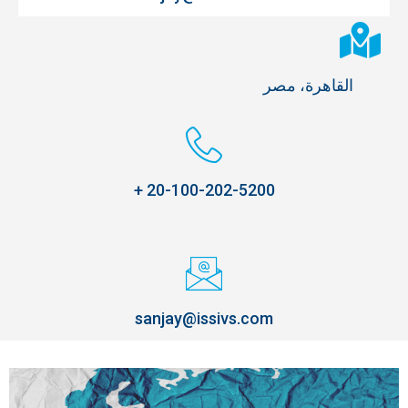
القاهرة، مصر
20-100-202-5200 +
sanjay@issivs.com